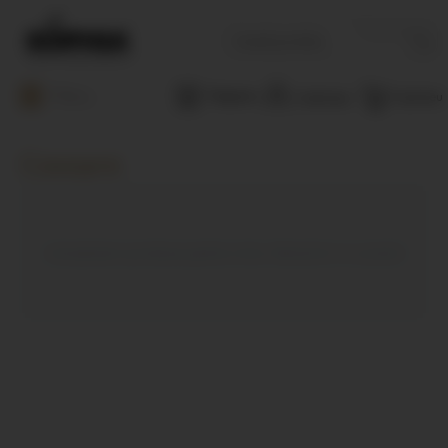
Căutați
Menu
Magazine
Coșul meu
Contul meu
Covoare
Actualizam produse pentru tine. Revenim in curand