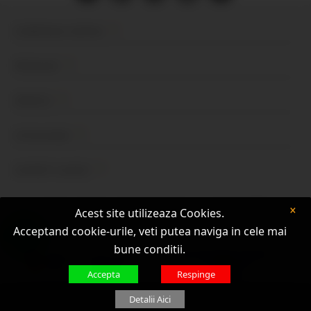
COMPANIA SOPHIA
PRODUSE
SERVICII
CATALOAGE
SUPORT CLIENŢI
×
Termeni şi Condiţii
Politică de Cookie-uri
Legislaţie ANAF
Acest site utilizeaza Cookies.
Telefonul Consumatorului: 021 9551
Protectia Consumatorilor (ANPC)
Acceptand cookie-urile, veti putea naviga in cele mai
bune conditii.
Accepta
Respinge
Detalii Aici
© 2026 Sophia Romania.© Toate drepturile rezervate