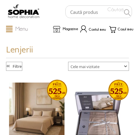
Căutați
Menu
Magazine
Coșul meu
Contul meu
Lenjerii
Filtre
Cele mai vizitate