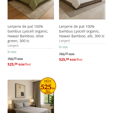
Lenjerie de pat 100%
Lenjerie de pat 100%
bambus Lyocell organic,
bambus Lyocell organic,
Hawaii Bamboo, olive
Hawaii Bamboo, alb, 300 tc
green, 300 tc
Lenjerii
Lenjerii
în stoc
în stoc
750,
00
RON
750,
00
525,
/buc
RON
00
RON
525,
/buc
00
RON