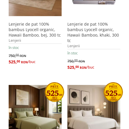
Lenjerie de pat 100%
Lenjerie de pat 100%
bambus Lyocell organic,
bambus Lyocell organic,
Hawaii Bamboo, bej, 300 tc
Hawaii Bamboo, khaki, 300
Lenjerii
tc
Lenjerii
în stoc
în stoc
750,
00
RON
750,
00
525,
/buc
00
RON
RON
525,
/buc
00
RON