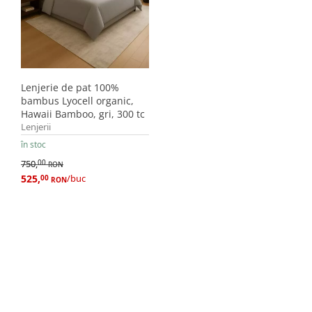
Lenjerie de pat 100%
bambus Lyocell organic,
Hawaii Bamboo, gri, 300 tc
Lenjerii
în stoc
750,
00
RON
525,
/buc
00
RON