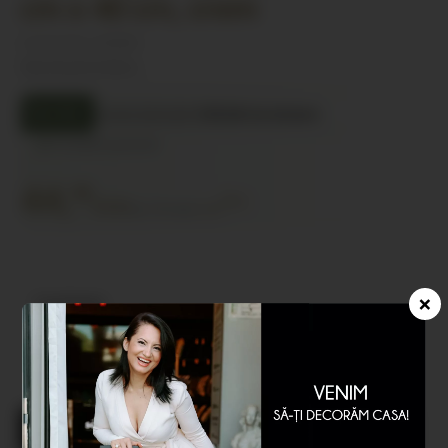
cm x 40 cm, crem
(Cod produs:
504485)
Fețe de pernă décor
Livrare estimată:
3-30 zile lucratoare
ÎN STOC
✔
Consiliere gratuită
44,
00
/buc
RON
Fara TVA:
36.36
RON
×
Cantitate:
−
+
Adaugă în coș