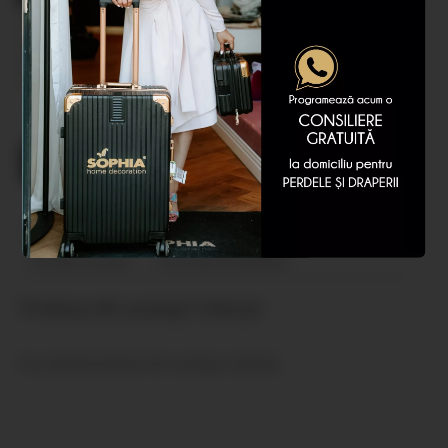
Adaugă la favorite
Programează consiliere gratuită
Descriere
Colectie:
Fete de perna decor
Termen livrare:
3-30 zile lucratoare
Produse din aceeaşi Colecţie
Nu există produse din aceeaşi colecţie.