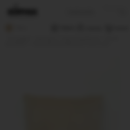
Căutați
Menu
Magazine
Coșul meu
Contul meu
Prima pagină
Decoratiuni
Pentru living/dinning
Fețe de
pernă décor
Fata de perna Bruxelles, 40 cm x 40 cm, crem