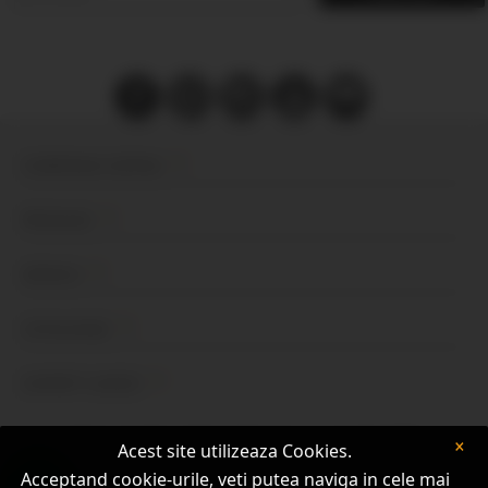
COMPANIA SOPHIA
PRODUSE
SERVICII
CATALOAGE
SUPORT CLIENŢI
×
Termeni şi Condiţii
Politică de Cookie-uri
Legislaţie ANAF
Acest site utilizeaza Cookies.
Acceptand cookie-urile, veti putea naviga in cele mai
Telefonul Consumatorului: 021 9551
Protectia Consumatorilor (ANPC)