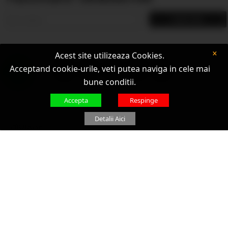
×
Acest site utilizeaza Cookies.
Acceptand cookie-urile, veti putea naviga in cele mai
bune conditii.
Accepta
Respinge
COMPANIA SOPHIA
Detalii Aici
PRODUSE
SERVICII
CATALOAGE
SUPORT CLIENŢI