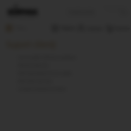
Căutați
Menu
Magazine
Coșul meu
Contul meu
Suport clienți
Cum cumpăr? Ghid de cumpărare
Ghid de măsurare
Informaţii despre livrare și plăți
Informaţii returnare
Condiţii întreţinere produse