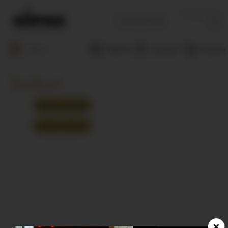
Căutați
Menu
Magazine
Coșul meu
Contul meu
Țesături
Țesături perdele
Țesături draperii
×